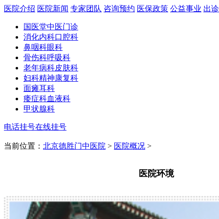
医院介绍
医院新闻
专家团队
咨询预约
医保政策
公益事业
出诊
国医堂
中医门诊
消化内科
口腔科
鼻咽科
眼科
骨伤科
呼吸科
老年病科
皮肤科
妇科
精神康复科
面瘫
耳科
痿症科
血液科
甲状腺科
电话挂号
在线挂号
当前位置：
北京德胜门中医院
>
医院概况
>
医院环境