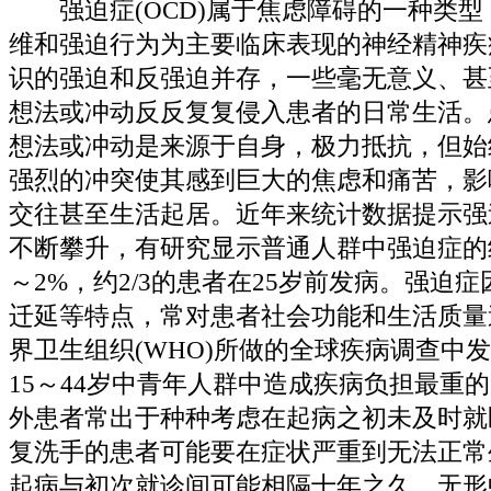
强迫症(OCD)属于焦虑障碍的一种类型
维和强迫行为为主要临床表现的神经精神疾
识的强迫和反强迫并存，一些毫无意义、甚
想法或冲动反反复复侵入患者的日常生活。
想法或冲动是来源于自身，极力抵抗，但始
强烈的冲突使其感到巨大的焦虑和痛苦，影
交往甚至生活起居。近年来统计数据提示强
不断攀升，有研究显示普通人群中强迫症的
～2%，约2/3的患者在25岁前发病。强迫
迁延等特点，常对患者社会功能和生活质量
界卫生组织(WHO)所做的全球疾病调查中
15～44岁中青年人群中造成疾病负担最重的
外患者常出于种种考虑在起病之初未及时就
复洗手的患者可能要在症状严重到无法正常
起病与初次就诊间可能相隔十年之久，无形