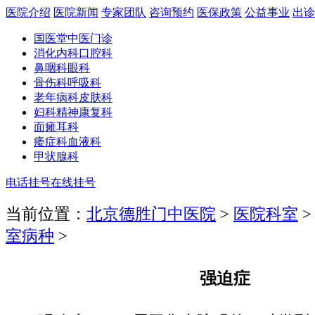
医院介绍
医院新闻
专家团队
咨询预约
医保政策
公益事业
出诊
国医堂
中医门诊
消化内科
口腔科
鼻咽科
眼科
骨伤科
呼吸科
老年病科
皮肤科
妇科
精神康复科
面瘫
耳科
痿症科
血液科
甲状腺科
电话挂号
在线挂号
当前位置：
北京德胜门中医院
>
医院科室
室病种
>
强迫症