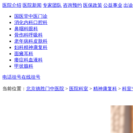
医院介绍
医院新闻
专家团队
咨询预约
医保政策
公益事业
出诊
国医堂
中医门诊
消化内科
口腔科
鼻咽科
眼科
骨伤科
呼吸科
老年病科
皮肤科
妇科
精神康复科
面瘫
耳科
痿症科
血液科
甲状腺科
电话挂号
在线挂号
当前位置：
北京德胜门中医院
>
医院科室
>
精神康复科
>
科室