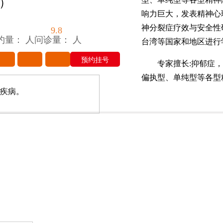
）
响力巨大，发表精神心
神分裂症疗效与安全性
9.8
约量： 人
问诊量： 人
台湾等国家和地区进行
预约挂号
专家擅长:抑郁症，
偏执型、单纯型等各型
疾病。