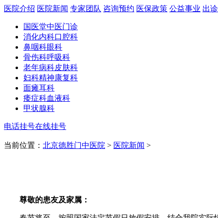
医院介绍
医院新闻
专家团队
咨询预约
医保政策
公益事业
出诊
国医堂
中医门诊
消化内科
口腔科
鼻咽科
眼科
骨伤科
呼吸科
老年病科
皮肤科
妇科
精神康复科
面瘫
耳科
痿症科
血液科
甲状腺科
电话挂号
在线挂号
当前位置：
北京德胜门中医院
>
医院新闻
>
尊敬的患友及家属：
春节将至，按照国家法定节假日放假安排，结合我院实际情况