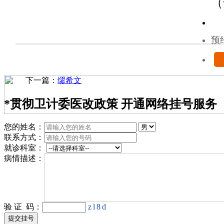
（
预
下一篇：
缪希文
*
贯彻卫计委医改政策 开通网络挂号服务
您的姓名：
联系方式：
就诊科室：
病情描述：
验 证 码：
zl8d