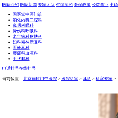
医院介绍
医院新闻
专家团队
咨询预约
医保政策
公益事业
出诊
国医堂
中医门诊
消化内科
口腔科
鼻咽科
眼科
骨伤科
呼吸科
老年病科
皮肤科
妇科
精神康复科
面瘫
耳科
痿症科
血液科
甲状腺科
电话挂号
在线挂号
当前位置：
北京德胜门中医院
>
医院科室
>
耳科
>
科室专家
>