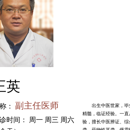
王英
副主任医师
称：
出生中医世家，毕业
精髓，临证经验。一直
诊时间： 周一 周三 周六
验，擅长中医辨证、综
聋、药物性耳聋、爆震