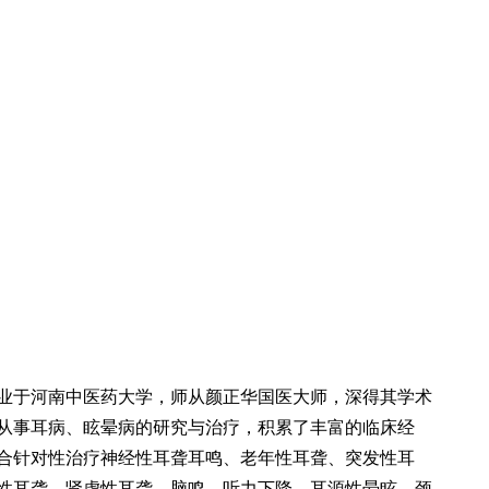
于河南中医药大学，师从颜正华国医大师，深得其学术
从事耳病、眩晕病的研究与治疗，积累了丰富的临床经
合针对性治疗神经性耳聋耳鸣、老年性耳聋、突发性耳
性耳聋、肾虚性耳聋、脑鸣、听力下降、耳源性晕眩、颈