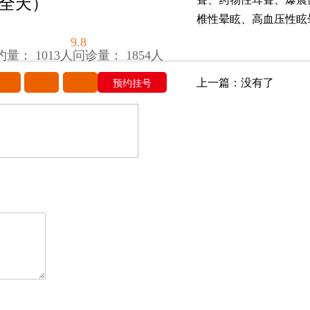
全天）
椎性晕眩、高血压性眩
9.8
约量： 1013人
问诊量： 1854人
上一篇：没有了
预约挂号