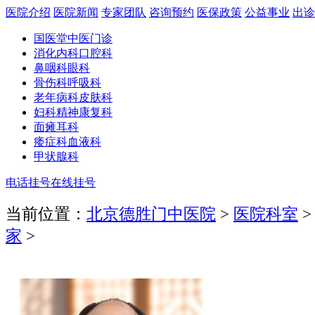
医院介绍
医院新闻
专家团队
咨询预约
医保政策
公益事业
出诊
国医堂
中医门诊
消化内科
口腔科
鼻咽科
眼科
骨伤科
呼吸科
老年病科
皮肤科
妇科
精神康复科
面瘫
耳科
痿症科
血液科
甲状腺科
电话挂号
在线挂号
当前位置：
北京德胜门中医院
>
医院科室
家
>