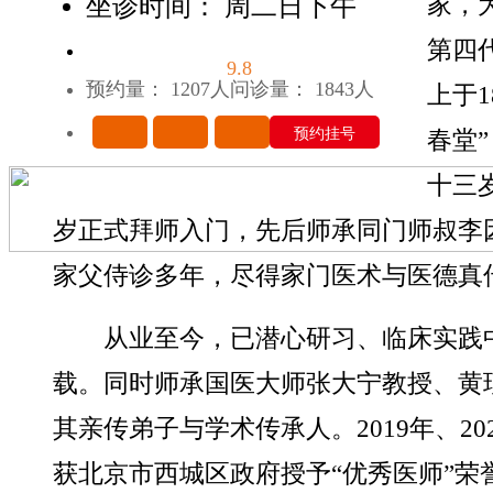
家，
坐诊时间： 周二日下午
第四
9.8
预约量： 1207人
问诊量： 1843人
上于1
预约挂号
春堂
十三
岁正式拜师入门，先后师承同门师叔李
家父侍诊多年，尽得家门医术与医德真
从业至今，已潜心研习、临床实践
载。同时师承国医大师张大宁教授、黄
其亲传弟子与学术传承人。2019年、20
获北京市西城区政府授予“优秀医师”荣誉