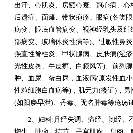
出汗、心肌炎、房颤心衰、冠心病、心
后遗症、面瘫、带状疱疹。眼病(各类眼
病变、眼底血管病变、视神经乳头及纤
部病变、玻璃体炎性病等)、过敏性鼻
强直性脊柱炎、甲状腺病、皮肤病(湿
光性皮炎、牛皮癣、白癜风等)、前列
肿、血尿、蛋白尿，血液病(原发性血
性粒细胞白血病等)，肌无力(痿证)，
(如阳痿早泄)、丹毒、无名肿毒等疮疡
2、妇科:月经失调、痛经、闭经、
增生、肿瘤、结节、子宫肌瘤、息肉、腺