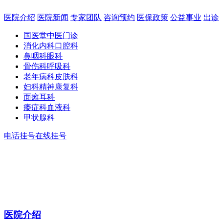
医院介绍
医院新闻
专家团队
咨询预约
医保政策
公益事业
出诊
国医堂
中医门诊
消化内科
口腔科
鼻咽科
眼科
骨伤科
呼吸科
老年病科
皮肤科
妇科
精神康复科
面瘫
耳科
痿症科
血液科
甲状腺科
电话挂号
在线挂号
医院介绍