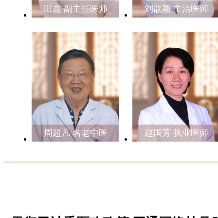
田鑫 副主任医师
刘歆颖 主治医师
周超凡 名老中医
赵国芳 执业医师